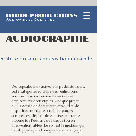
D'IODE PRODUCTIONS
Audiovisuel Culturel
AUDIOGRAPHIE
​écriture du son . composition musicale . narration . créa
Des capsules immersives aux podcasts natifs,
cette catégorie regroupe des réalisations
sonores conçues comme de véritables
architectures acoustiques. Chaque projet,
qu'il s'agisse de documentaires audio, de
dispositifs artistiques ou de paysages
sonores, est disponible en prise en charge
globale (de l'écriture au mixage) ou en
intervention ciblée. Le son est le médium qui
développe le plus l'imaginaire et le voyage.