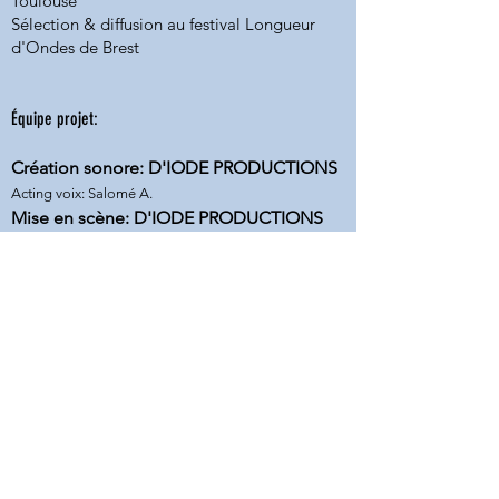
Toulouse
Sélection & diffusion au festival Longueur
d'Ondes de Brest
Équipe projet:
Création sonore: D'IODE PRODUCTIONS
Acting voix: Salomé A.
Mise en scène: D'IODE PRODUCTIONS
Danse: Emma Battini
Acting scène: Florian Guérin & Florence Baruch
9m21
Mai 2021